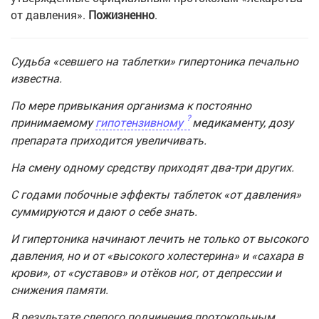
от давления».
Пожизненно
.
Судьба «севшего на таблетки» гипертоника печально
известна.
По мере привыкания организма к постоянно
принимаемому
гипотензивному
медикаменту, дозу
препарата приходится увеличивать.
На смену одному средству приходят два-три других.
С годами побочные эффекты таблеток «от давления»
суммируются и дают о себе знать.
И гипертоника начинают лечить не только от высокого
давления, но и от «высокого холестерина» и «сахара в
крови», от «суставов» и отёков ног, от депрессии и
снижения памяти.
В результате слепого подчинения протокольным